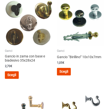
Ganci
Ganci
Gancio in zama con base e
Gancio “Birillino” 10x10x7mm
biadesivo 35x28x24
1,05€
2,70
€
Questo
Scegli
Questo
prodotto
Scegli
prodotto
ha
ha
più
più
varianti.
varianti.
Le
Le
opzioni
opzioni
possono