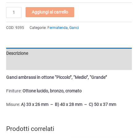
Ganci
Aggiungi al carrello
ambrassi
in
COD:
9395
Categorie:
Fermatenda
,
Ganci
ottone
"Piccolo",
"Medio",
"Grande"
Descrizione
quantità
Informazioni aggiuntive
Ganci ambrassi in ottone “Piccolo”, “Medio”, “Grande”
Finiture:
Ottone lucido, bronzo, cromato
Misure:
A) 33 x 26 mm – B) 40 x 28 mm – C) 50 x 37 mm
Prodotti correlati