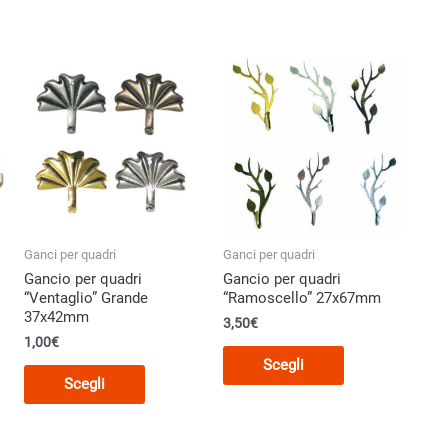
Ganci per quadri
Ganci per quadri
Gancio per quadri
Gancio per quadri
“Ventaglio” Grande
“Ramoscello” 27x67mm
37x42mm
3,50€
1,00€
Questo
o
Scegli
Questo
prodotto
Scegli
prodotto
ha
ha
più
più
varianti.