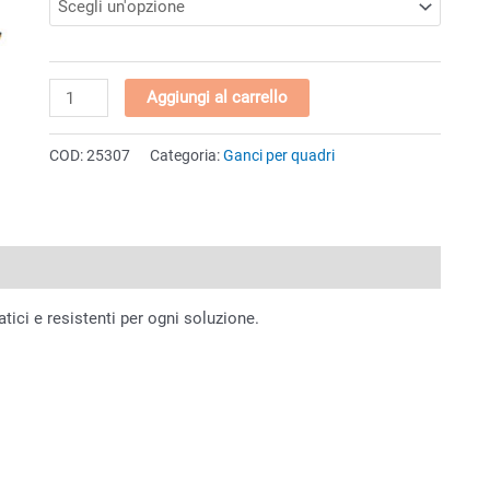
Gancio
Aggiungi al carrello
per
quadri
COD:
25307
Categoria:
Ganci per quadri
"Impero"
40x30mm
quantità
atici e resistenti per ogni soluzione.