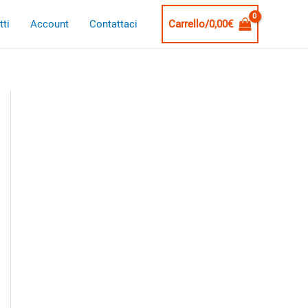
ti
Account
Contattaci
Carrello/
0,00
€