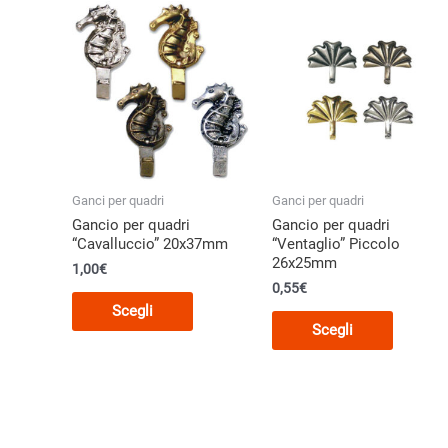
Le
Le
opzioni
opzioni
posson
possono
essere
essere
scelte
scelte
nella
nella
pagina
pagina
del
del
prodott
Ganci per quadri
Ganci per quadri
prodotto
Gancio per quadri
Gancio per quadri
“Cavalluccio” 20x37mm
“Ventaglio” Piccolo
26x25mm
1,00€
0,55€
Questo
Scegli
Questo
prodotto
Scegli
prodott
ha
ha
più
più
varianti.
varianti.
Le
Le
opzioni