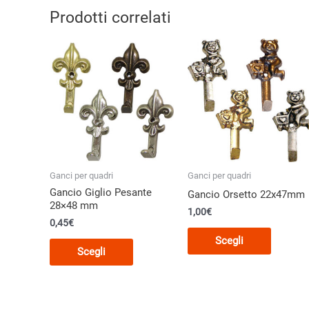
Prodotti correlati
Ganci per quadri
Ganci per quadri
Gancio Giglio Pesante
Gancio Orsetto 22x47mm
28×48 mm
1,00€
0,45€
Questo
Scegli
Questo
prodott
Scegli
prodotto
ha
ha
più
più
varianti.
varianti.