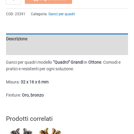
per
quadri
COD:
25391
Categoria:
Ganci per quadri
"Quadro"
Grande
32x16x6mm
quantità
Descrizione
Informazioni aggiuntive
Ganci per quadri modello
“Quadro” Grandi
in
Ottone
. Comodi e
pratici e resistenti per ogni soluzione.
Misura:
32 x 16 x 6 mm
Finiture:
Oro, bronzo
Prodotti correlati