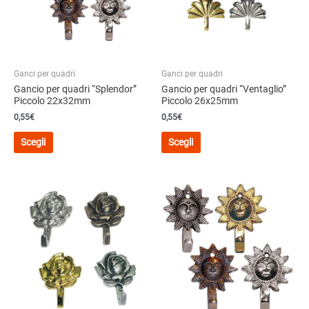
essere
scelte
scelte
nella
nella
pagina
pagina
del
del
prodotto
Ganci per quadri
Ganci per quadri
prodotto
Gancio per quadri “Splendor”
Gancio per quadri “Ventaglio”
Piccolo 22x32mm
Piccolo 26x25mm
0,55€
0,55€
Questo
Questo
Scegli
Scegli
prodotto
prodotto
ha
ha
più
più
varianti.
varianti.
Le
Le
opzioni
opzioni
possono
possono
essere
essere
scelte
scelte
nella
nella
pagina
pagina