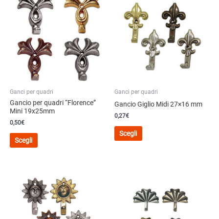
Ganci per quadri
Ganci per quadri
Gancio per quadri “Florence”
Gancio Giglio Midi 27×16 mm
Mini 19x25mm
0,27€
0,50€
Questo
Scegli
Questo
prodotto
Scegli
prodotto
ha
ha
più
più
varianti.
varianti.
Le
Le
opzioni
opzioni
possono
possono
essere