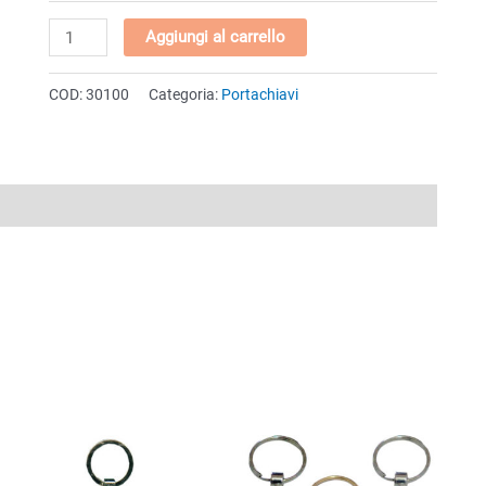
Moschettone
Aggiungi al carrello
con
givolare
COD:
30100
Categoria:
Portachiavi
quantità