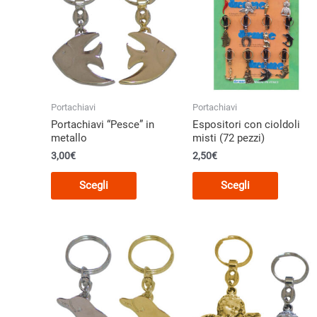
Portachiavi
Portachiavi
Portachiavi “Pesce” in
Espositori con cioldoli
metallo
misti (72 pezzi)
3,00
€
2,50€
Questo
Questo
Scegli
Scegli
prodotto
prodott
ha
ha
più
più
varianti.
varianti.
Le
Le
opzioni
opzioni
possono
posson
essere
essere