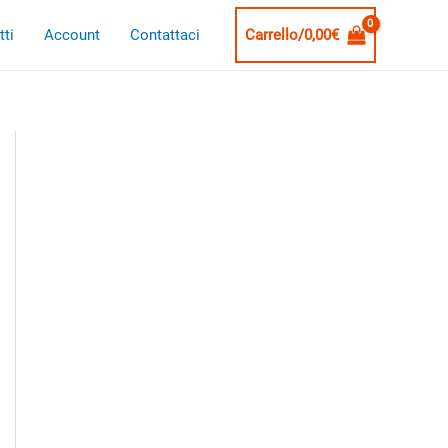
ti
Account
Contattaci
Carrello/
0,00
€