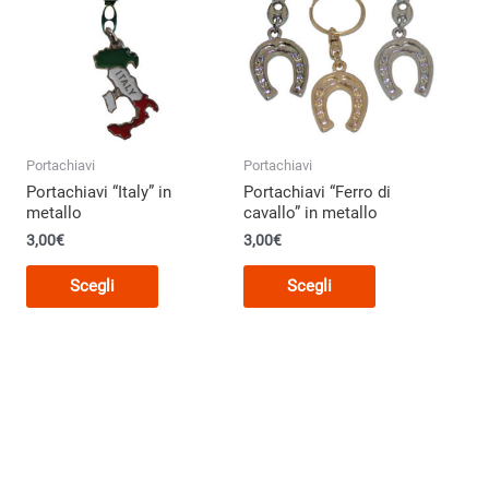
Portachiavi
Portachiavi
Portachiavi “Italy” in
Portachiavi “Ferro di
metallo
cavallo” in metallo
3,00
€
3,00
€
Questo
Questo
Scegli
Scegli
o
prodotto
prodotto
ha
ha
più
più
varianti.
varianti.
Le
Le
opzioni
opzioni
o
possono
possono
essere
essere