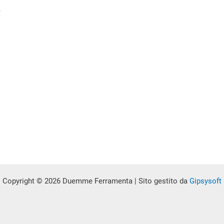
scelte
scelte
nella
nella
pagina
pagina
del
del
o
prodotto
prodotto
o
o
Copyright © 2026 Duemme Ferramenta | Sito gestito da
Gipsysoft