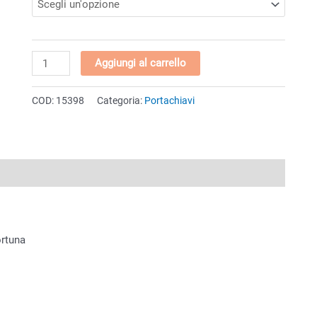
Portachiavi
Aggiungi al carrello
"Gobbetto
grande"
COD:
15398
Categoria:
Portachiavi
in
metallo
quantità
ortuna