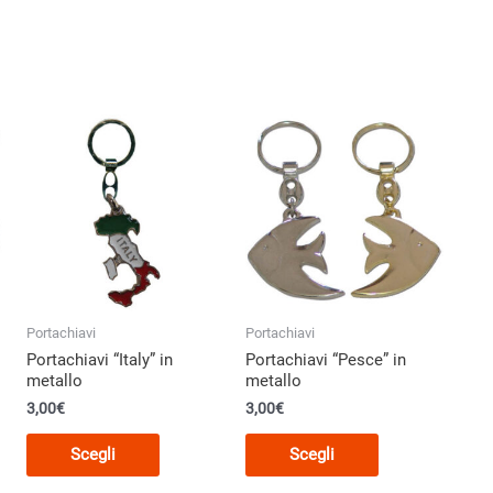
Portachiavi
Portachiavi
Portachiavi “Italy” in
Portachiavi “Pesce” in
metallo
metallo
3,00
€
3,00
€
Questo
Questo
Scegli
Scegli
o
prodotto
prodotto
ha
ha