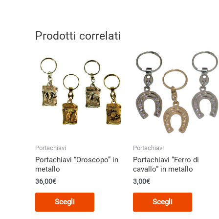
Prodotti correlati
Portachiavi
Portachiavi
Portachiavi “Oroscopo” in
Portachiavi “Ferro di
metallo
cavallo” in metallo
36,00
€
3,00
€
Questo
Questo
Scegli
Scegli
prodotto
prodott
ha
ha