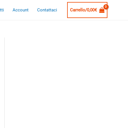
ti
Account
Contattaci
Carrello/
0,00
€