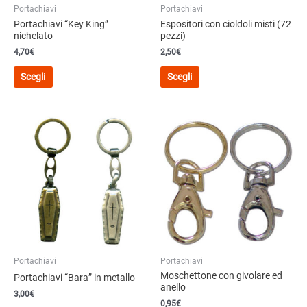
prodotto
Portachiavi
Portachiavi
prodotto
Portachiavi “Key King”
Espositori con cioldoli misti (72
nichelato
pezzi)
4,70
€
2,50€
Questo
Questo
Scegli
Scegli
prodotto
prodotto
ha
ha
più
più
varianti.
varianti.
Le
Le
opzioni
opzioni
possono
possono
essere
essere
scelte
scelte
nella
nella
pagina
pagina
del
del
Portachiavi
Portachiavi
prodotto
prodotto
Moschettone con givolare ed
Portachiavi “Bara” in metallo
anello
3,00
€
0,95
€