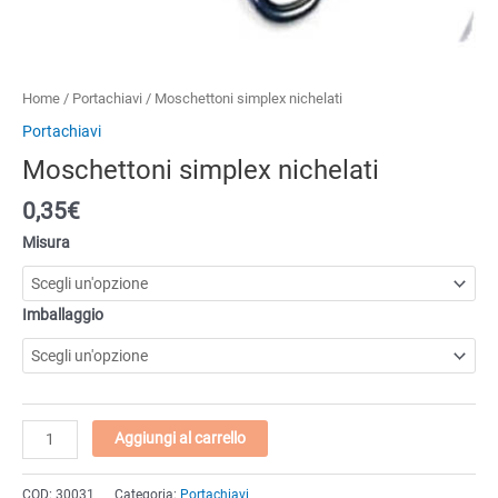
Home
/
Portachiavi
/ Moschettoni simplex nichelati
Portachiavi
Moschettoni simplex nichelati
0,35€
Misura
Imballaggio
Moschettoni
Aggiungi al carrello
simplex
nichelati
COD:
30031
Categoria:
Portachiavi