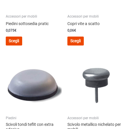
pagina
pagina
del
del
Accessori per mobili
Accessori per mobili
prodotto
prodotto
Piedini sottosedia pratic
Copri vite a scatto
0,075€
0,06€
Questo
Questo
Scegli
Scegli
prodotto
prodotto
ha
ha
più
più
varianti.
varianti.
Le
Le
opzioni
opzioni
possono
possono
essere
essere
scelte
scelte
nella
nella
pagina
pagina
del
del
Piedini
Accessori per mobili
prodotto
prodotto
Scivoli tondi teflit con extra
Scivolo metallico nichelato per