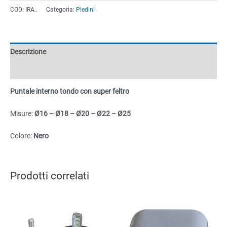
tondo
COD:
IRA_
Categoria:
Piedini
con
super
feltro
quantità
Descrizione
Informazioni aggiuntive
Puntale interno tondo con super feltro
Misure:
Ø16 – Ø18 – Ø20 – Ø22 – Ø25
Colore:
Nero
Prodotti correlati