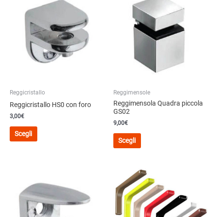
Reggicristallo
Reggimensole
Reggimensola Quadra piccola
Reggicristallo HS0 con foro
GS02
3,00
€
9,00
€
Questo
Scegli
Questo
prodotto
Scegli
prodotto
ha
ha
più
più
varianti.
varianti.
Le
Le
opzioni
opzioni
possono
possono
essere