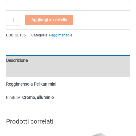
Reggimensola
Aggiungi al carrello
Pelikan
mini
COD:
20105
Categoria:
Reggimensole
quantità
Descrizione
Informazioni aggiuntive
Reggimensola Pelikan mini
Finiture:
Cromo, alluminio
Prodotti correlati