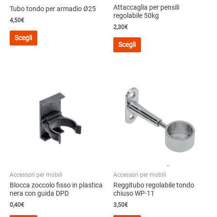
Attaccaglia per pensili
Tubo tondo per armadio Ø25
regolabile 50kg
4,50
€
2,30
€
Questo
Scegli
Questo
prodotto
Scegli
prodotto
ha
ha
più
più
varianti.
varianti.
Le
Le
opzioni
opzioni
possono
possono
essere
essere
scelte
scelte
nella
nella
pagina
pagina
del
del
prodotto
Accessori per mobili
Accessori per mobili
prodotto
Blocca zoccolo fisso in plastica
Reggitubo regolabile tondo
nera con guida DPD
chiuso WP-11
0,40
€
3,50
€
Questo
Questo