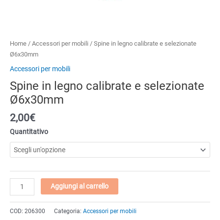
Home
/
Accessori per mobili
/ Spine in legno calibrate e selezionate
Ø6x30mm
Accessori per mobili
Spine in legno calibrate e selezionate
Ø6x30mm
2,00
€
Quantitativo
Spine
Aggiungi al carrello
in
legno
COD:
206300
Categoria:
Accessori per mobili
calibrate