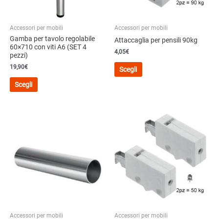
Accessori per mobili
Accessori per mobili
Gamba per tavolo regolabile
Attaccaglia per pensili 90kg
60×710 con viti A6 (SET 4
4,05
€
pezzi)
Questo
19,90€
Scegli
prodotto
Questo
Scegli
ha
prodotto
più
ha
varianti.
più
Le
varianti.
opzioni
Le
possono
opzioni
essere
possono
scelte
essere
nella
scelte
pagina
nella
del
pagina
prodotto
del
Accessori per mobili
Accessori per mobili
prodotto