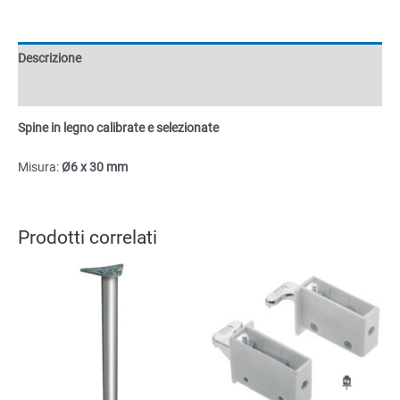
e
selezionate
Ø6x30mm
Descrizione
quantità
Informazioni aggiuntive
Spine in legno calibrate e selezionate
Misura:
Ø6 x 30 mm
Prodotti correlati