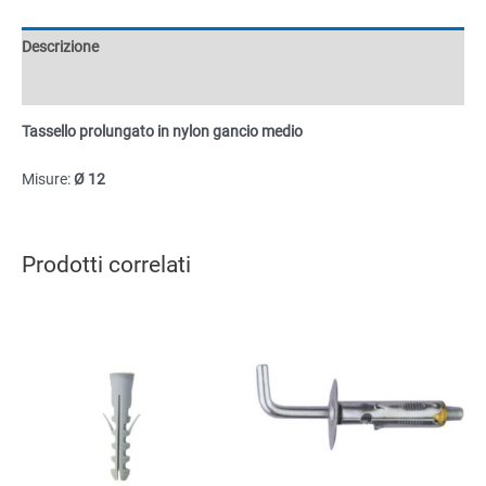
medio
Ø
Descrizione
12
quantità
Informazioni aggiuntive
Tassello prolungato in nylon gancio medio
Misure:
Ø 12
Prodotti correlati