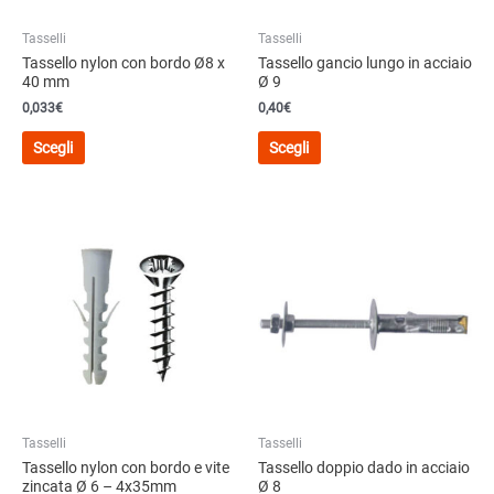
Tasselli
Tasselli
Tassello nylon con bordo Ø8 x
Tassello gancio lungo in acciaio
40 mm
Ø 9
0,033€
0,40
€
Questo
Questo
Scegli
Scegli
prodotto
prodotto
ha
ha
più
più
varianti.
varianti.
Le
Le
opzioni
opzioni
possono
possono
essere
essere
scelte
scelte
nella
nella
pagina
pagina
del
del
Tasselli
Tasselli
prodotto
prodotto
Tassello nylon con bordo e vite
Tassello doppio dado in acciaio
zincata Ø 6 – 4x35mm
Ø 8