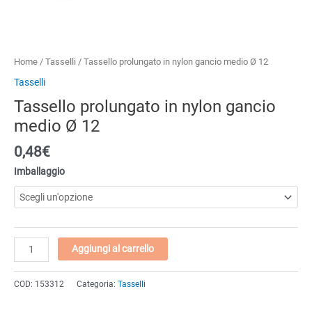
Home
/
Tasselli
/ Tassello prolungato in nylon gancio medio Ø 12
Tasselli
Tassello prolungato in nylon gancio
medio Ø 12
0,48
€
Imballaggio
Tassello
Aggiungi al carrello
prolungato
in
COD:
153312
Categoria:
Tasselli
nylon
gancio